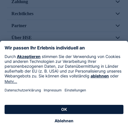
Zahlung
Rechtliches
Partner
Über HSE
Im TV
HSE International
Versand durch
Folge uns
AGB
Datenschutz
Impressum
Alle Rechte vorbehalten. Alle Preise inkl. gesetzlicher MwSt., zzgl. Versandkosten.