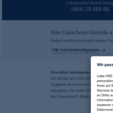
Gebührenfreie Bestell-Hotlin
0800 29 888 88
Ihre Gutschein-Vorteile a
Einfach einlösen und sofort sparen. F
1
Alle Gutscheinbedingungen
Newsletter abonnieren – 10 € Gutsch
Ich möchte den HSE-Newsletter abonni
Angebote & Gutscheine per E-Mail erh
bekommen Sie einen 10 € Gutschein. Ei
den Newsletter-E-Mails möglich.