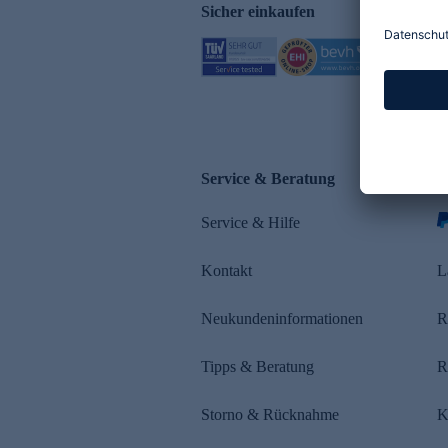
Sicher einkaufen
Service & Beratung
Z
Service & Hilfe
s
Kontakt
L
Neukundeninformationen
R
Tipps & Beratung
R
Storno & Rücknahme
K