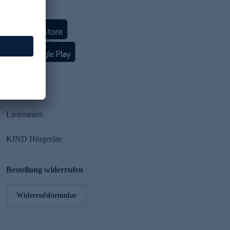
HSE App
Partner
Lieferanten
KIND Hörgeräte
Bestellung widerrufen
Widerrufsformular