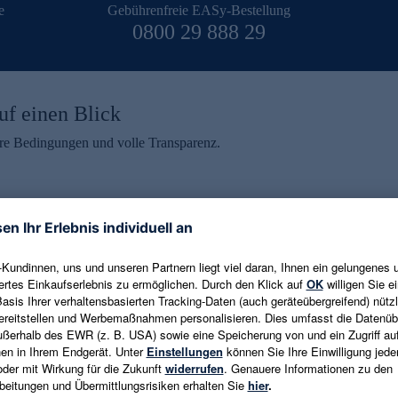
e
Gebührenfreie EASy-Bestellung
0800 29 888 29
uf einen Blick
aire Bedingungen und volle Transparenz.
ein erhalten
eren und aktuelle Trends,
E-Mail-Adresse eingeben
alten. Als Dankeschön
ne Abmeldung ist jederzeit in
Es gelten die
Datenschutzrichtlinien
un