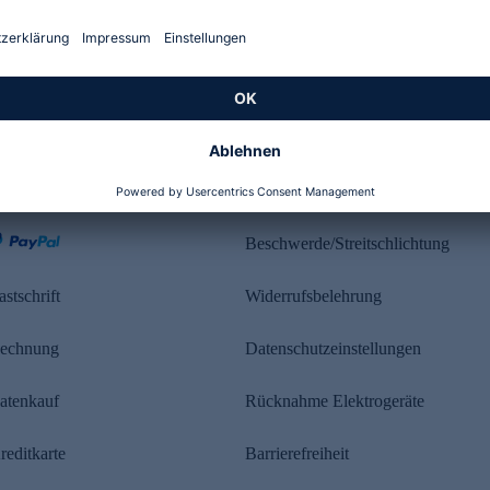
Kundenbewertung
ahlung
Rechtliches
Beschwerde/Streitschlichtung
astschrift
Widerrufsbelehrung
echnung
Datenschutzeinstellungen
atenkauf
Rücknahme Elektrogeräte
reditkarte
Barrierefreiheit