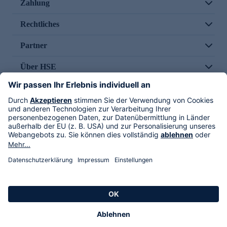
Zahlung
Rechtliches
Partner
Über HSE
Im TV
HSE International
Versand durch
Folge uns
AGB
Datenschutz
Impressum
Alle Rechte vorbehalten. Alle Preise inkl. gesetzlicher MwSt., zzgl. Versandkosten.