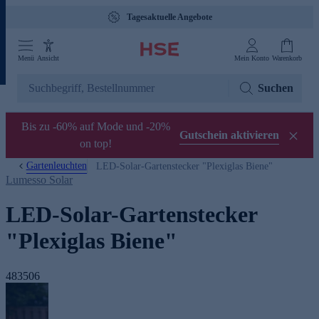
Tagesaktuelle Angebote
Menü
Ansicht
Mein Konto
Warenkorb
Suchen
Bis zu -60% auf Mode und -20%
Gutschein aktivieren
on top!
Gartenleuchten
LED-Solar-Gartenstecker "Plexiglas Biene"
Lumesso Solar
LED-Solar-Gartenstecker
"Plexiglas Biene"
483506