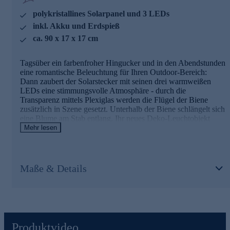
Leuchtdauer: ca. 6-8 Stunden
polykristallines Solarpanel und 3 LEDs
Ein/Aus-Schalter
Schutzklasse IP 65 (= Gerät ist vollständig staubdicht
inkl. Akku und Erdspieß
und vollständig gegen Berührung geschützt, Schutz
ca. 90 x 17 x 17 cm
gegen Strahlwasser aus allen Richtungen)
Bestellen Sie die hübsche Outdoor-Deko gleich bequem
Tagsüber ein farbenfroher Hingucker und in den Abendstunden
online.
eine romantische Beleuchtung für Ihren Outdoor-Bereich:
Dann zaubert der Solarstecker mit seinen drei warmweißen
LEDs eine stimmungsvolle Atmosphäre - durch die
Transparenz mittels Plexiglas werden die Flügel der Biene
zusätzlich in Szene gesetzt. Unterhalb der Biene schlängelt sich
eine Blume am Stab entlang. Ihr neues Deko-Leuchtobjekt
kommt komplett mit polykristallinem Solarpanel, integriertem
Mehr lesen
Akku und Erdspieß, so können Sie es nach Belieben im Garten
oder in einer Topfpflanze platzieren.
Maße & Details
Die Details in der Übersicht
Solar Gartenstecker "Plexiglas Biene"
mit Erdspieß und Akku
polykristallines Solarpanel
3 integrierte LEDs
ca. 90 cm hoch
Produktvideo