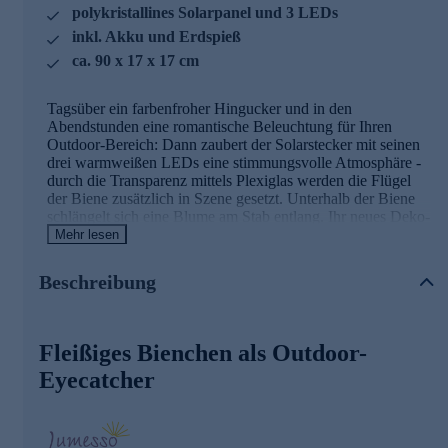
polykristallines Solarpanel und 3 LEDs
inkl. Akku und Erdspieß
ca. 90 x 17 x 17 cm
Tagsüber ein farbenfroher Hingucker und in den
Abendstunden eine romantische Beleuchtung für Ihren
Outdoor-Bereich: Dann zaubert der Solarstecker mit seinen
drei warmweißen LEDs eine stimmungsvolle Atmosphäre -
durch die Transparenz mittels Plexiglas werden die Flügel
der Biene zusätzlich in Szene gesetzt. Unterhalb der Biene
schlängelt sich eine Blume am Stab entlang. Ihr neues Deko-
Leuchtobjekt kommt komplett mit polykristallinem
Mehr lesen
Solarpanel, integriertem Akku und Erdspieß, so können Sie
es nach Belieben im Garten oder in einer Topfpflanze
Beschreibung
platzieren.
Die Details in der Übersicht
Fleißiges Bienchen als Outdoor-
Solar Gartenstecker "Plexiglas Biene"
Eyecatcher
mit Erdspieß und Akku
polykristallines Solarpanel
3 integrierte LEDs
ca. 90 cm hoch