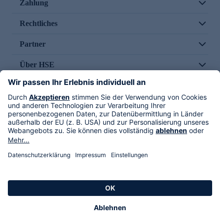
Zahlung
Rechtliches
Partner
Über HSE
Im TV
HSE International
Versand durch
Folge uns
AGB
Datenschutz
Impressum
Alle Rechte vorbehalten. Alle Preise inkl. gesetzlicher MwSt., zzgl. Versandkosten.