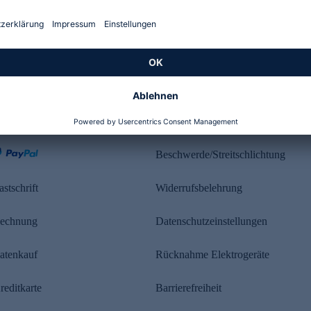
Kundenbewertung
ahlung
Rechtliches
Beschwerde/Streitschlichtung
astschrift
Widerrufsbelehrung
echnung
Datenschutzeinstellungen
atenkauf
Rücknahme Elektrogeräte
reditkarte
Barrierefreiheit