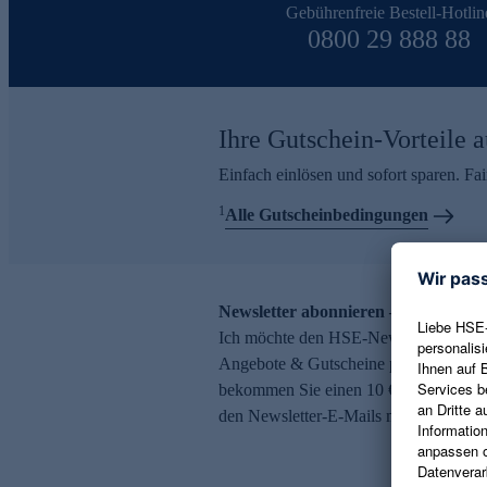
Gebührenfreie Bestell-Hotlin
0800 29 888 88
Ihre Gutschein-Vorteile a
Einfach einlösen und sofort sparen. F
1
Alle Gutscheinbedingungen
Newsletter abonnieren – 10 € Gutsch
Ich möchte den HSE-Newsletter abonni
Angebote & Gutscheine per E-Mail erh
bekommen Sie einen 10 € Gutschein. Ei
den Newsletter-E-Mails möglich.