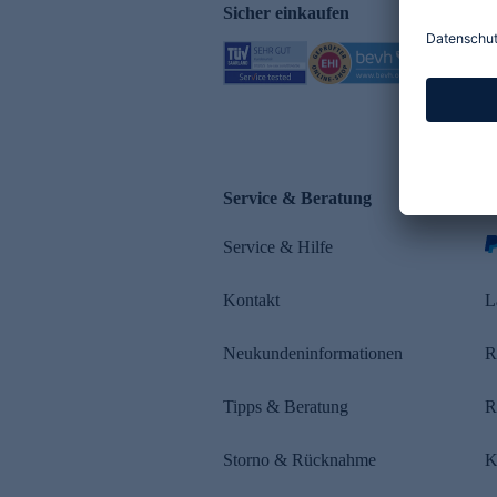
Sicher einkaufen
Service & Beratung
Z
Service & Hilfe
s
Kontakt
L
Neukundeninformationen
R
Tipps & Beratung
R
Storno & Rücknahme
K