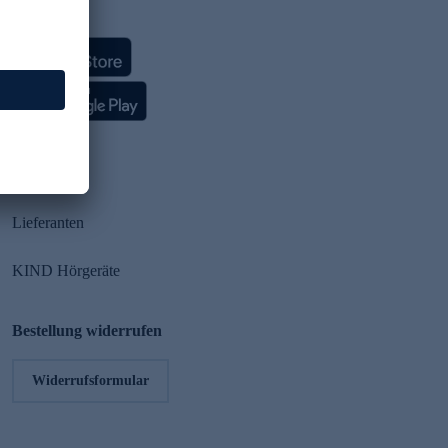
HSE App
Partner
Lieferanten
KIND Hörgeräte
Bestellung widerrufen
Widerrufsformular