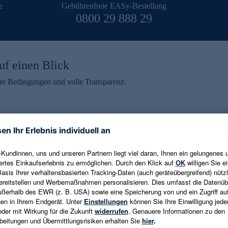
e
Gebührenfreie EASy-Bestellung
0800 29 888 29
uf einen Blick
aire Bedingungen und volle Transparenz.
ein erhalten
eren und aktuelle Trends,
E-Mail-Adresse eingeben
alten. Als Dankeschön
ne Abmeldung ist jederzeit in
Es gelten die
Datenschutzrichtlinien
un