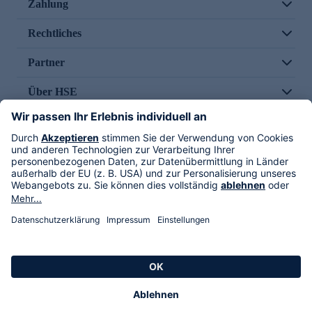
Zahlung
Rechtliches
Partner
Über HSE
Im TV
HSE International
Versand durch
Folge uns
AGB
Datenschutz
Impressum
Alle Rechte vorbehalten. Alle Preise inkl. gesetzlicher MwSt., zzgl. Versandkosten.