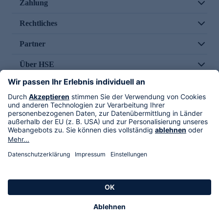
Zahlung
Rechtliches
Partner
Über HSE
Im TV
HSE International
Versand durch
Folge uns
AGB
Datenschutz
Impressum
Alle Rechte vorbehalten. Alle Preise inkl. gesetzlicher MwSt., zzgl. Versandkosten.