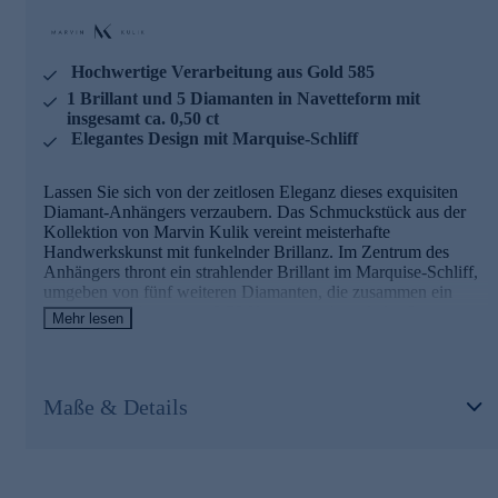
einzigartige Weise schmückt. Ein Schmuckstück, das
Eleganz und Raffinesse perfekt vereint und Ihren
persönlichen Stil auf höchstem Niveau unterstreicht.
Hochwertige Verarbeitung aus Gold 585
1 Brillant und 5 Diamanten in Navetteform mit
insgesamt ca. 0,50 ct
Elegantes Design mit Marquise-Schliff
Lassen Sie sich von der zeitlosen Eleganz dieses exquisiten
Diamant-Anhängers verzaubern. Das Schmuckstück aus der
Kollektion von Marvin Kulik vereint meisterhafte
Handwerkskunst mit funkelnder Brillanz. Im Zentrum des
Anhängers thront ein strahlender Brillant im Marquise-Schliff,
umgeben von fünf weiteren Diamanten, die zusammen ein
Gesamtgewicht von ca. 0,50 Karat erreichen. Jeder Stein
Mehr lesen
wurde sorgfältig in einer Krappenfassung eingearbeitet, um
sein volles Potenzial zu entfalten. Das hochglanzpolierte Gold
585 bildet einen wunderbaren Kontrast zu den weißen
Diamanten der Qualität SI1, deren Feuer und Brillanz Sie in
Maße & Details
ihren Bann ziehen werden. Die teilweise rhodinierte
Oberfläche verleiht dem Anhänger zusätzlichen Glanz und
unterstreicht seine edle Erscheinung. Mit einer Länge von ca.
17,5 mm und einer Breite von ca. 13,0 mm ist dieser Anhänger
ein dezenter, aber dennoch beeindruckender Blickfang, der Ihr