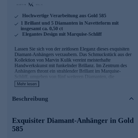
Hochwertige Verarbeitung aus Gold 585
1 Brillant und 5 Diamanten in Navetteform mit
insgesamt ca. 0,50 ct
Elegantes Design mit Marquise-Schliff
Lassen Sie sich von der zeitlosen Eleganz dieses exquisiten
Diamant-Anhängers verzaubern. Das Schmuckstück aus der
Kollektion von Marvin Kulik vereint meisterhafte
Handwerkskunst mit funkelnder Brillanz. Im Zentrum des
Anhängers thront ein strahlender Brillant im Marquise-
Schliff, umgeben von fünf weiteren Diamanten, die
zusammen ein Gesamtgewicht von ca. 0,50 Karat erreichen.
Mehr lesen
Jeder Stein wurde sorgfältig in einer Krappenfassung
eingearbeitet, um sein volles Potenzial zu entfalten. Das
Beschreibung
hochglanzpolierte Gold 585 bildet einen wunderbaren
Kontrast zu den weißen Diamanten der Qualität SI1, deren
Feuer und Brillanz Sie in ihren Bann ziehen werden. Die
teilweise rhodinierte Oberfläche verleiht dem Anhänger
Exquisiter Diamant-Anhänger in Gold
zusätzlichen Glanz und unterstreicht seine edle Erscheinung.
Mit einer Länge von ca. 17,5 mm und einer Breite von ca.
585
13,0 mm ist dieser Anhänger ein dezenter, aber dennoch
beeindruckender Blickfang, der Ihr Dekolleté auf