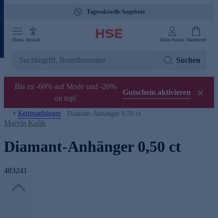
Tagesaktuelle Angebote
Menü
Ansicht
Mein Konto
Warenkorb
Suchen
Bis zu -60% auf Mode und -20%
Gutschein aktivieren
on top!
Kettenanhänger
Diamant-Anhänger 0,50 ct
Marvin Kulik
Diamant-Anhänger 0,50 ct
483241