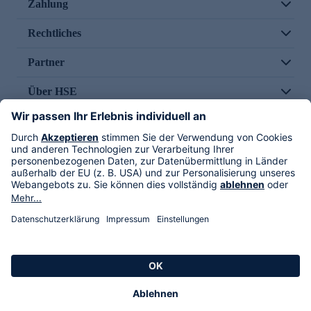
Zahlung
Rechtliches
Partner
Über HSE
Im TV
HSE International
Versand durch
Folge uns
AGB
Datenschutz
Impressum
Alle Rechte vorbehalten. Alle Preise inkl. gesetzlicher MwSt., zzgl. Versandkosten.