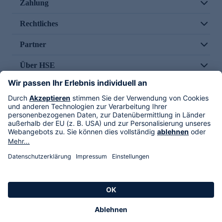
Zahlung
Rechtliches
Partner
Über HSE
Im TV
HSE International
Versand durch
Folge uns
AGB
Datenschutz
Impressum
Alle Rechte vorbehalten. Alle Preise inkl. gesetzlicher MwSt., zzgl. Versandkosten.