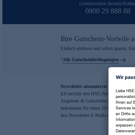
Gebührenfreie Bestell-Hotlin
0800 29 888 88
Ihre Gutschein-Vorteile a
Einfach einlösen und sofort sparen. F
1
Alle Gutscheinbedingungen
Newsletter abonnieren – 10 € Gutsch
Ich möchte den HSE-Newsletter abonni
Angebote & Gutscheine per E-Mail erh
bekommen Sie einen 10 € Gutschein. Ei
den Newsletter-E-Mails möglich.