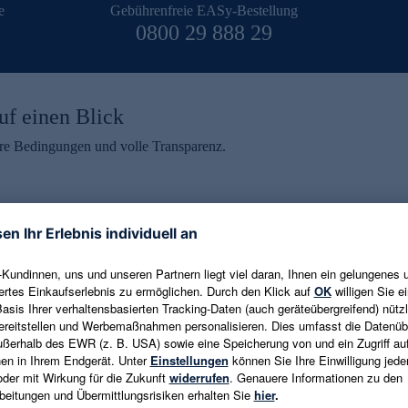
e
Gebührenfreie EASy-Bestellung
0800 29 888 29
uf einen Blick
aire Bedingungen und volle Transparenz.
ein erhalten
eren und aktuelle Trends,
E-Mail-Adresse eingeben
alten. Als Dankeschön
ne Abmeldung ist jederzeit in
Es gelten die
Datenschutzrichtlinien
un