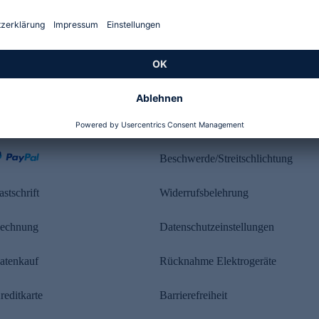
Kundenbewertung
ahlung
Rechtliches
Beschwerde/Streitschlichtung
astschrift
Widerrufsbelehrung
echnung
Datenschutzeinstellungen
atenkauf
Rücknahme Elektrogeräte
reditkarte
Barrierefreiheit