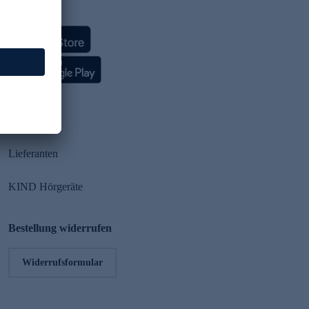
HSE App
Partner
Lieferanten
KIND Hörgeräte
Bestellung widerrufen
Widerrufsformular