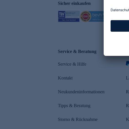
Sicher einkaufen
Service & Beratung
Z
Service & Hilfe
Kontakt
L
Neukundeninformationen
R
Tipps & Beratung
R
Storno & Rücknahme
K