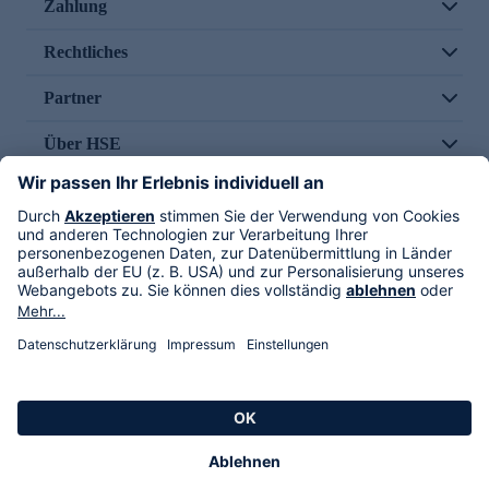
Zahlung
Rechtliches
Partner
Über HSE
Im TV
HSE International
Versand durch
Folge uns
AGB
Datenschutz
Impressum
Alle Rechte vorbehalten. Alle Preise inkl. gesetzlicher MwSt., zzgl. Versandkosten.