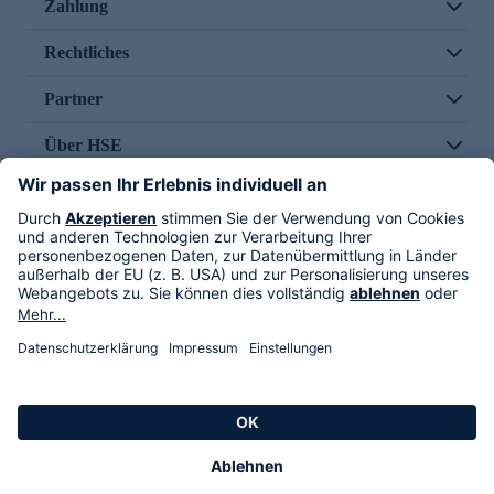
Zahlung
Rechtliches
Partner
Über HSE
Im TV
HSE International
Versand durch
Folge uns
AGB
Datenschutz
Impressum
Alle Rechte vorbehalten. Alle Preise inkl. gesetzlicher MwSt., zzgl. Versandkosten.