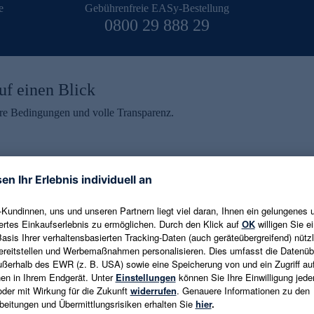
e
Gebührenfreie EASy-Bestellung
0800 29 888 29
uf einen Blick
aire Bedingungen und volle Transparenz.
ein erhalten
eren und aktuelle Trends,
E-Mail-Adresse eingeben
alten. Als Dankeschön
ne Abmeldung ist jederzeit in
Es gelten die
Datenschutzrichtlinien
un