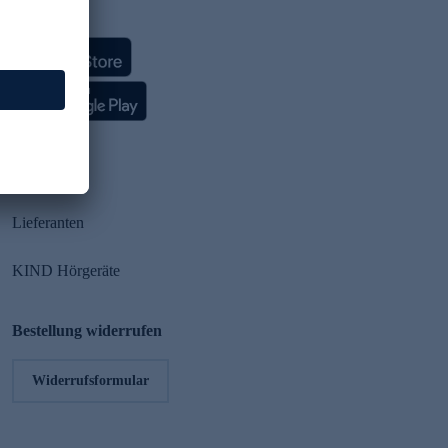
HSE App
Partner
Lieferanten
KIND Hörgeräte
Bestellung widerrufen
Widerrufsformular