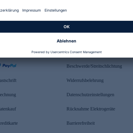
Kundenbewertung
ahlung
Rechtliches
Beschwerde/Streitschlichtung
astschrift
Widerrufsbelehrung
echnung
Datenschutzeinstellungen
atenkauf
Rücknahme Elektrogeräte
reditkarte
Barrierefreiheit