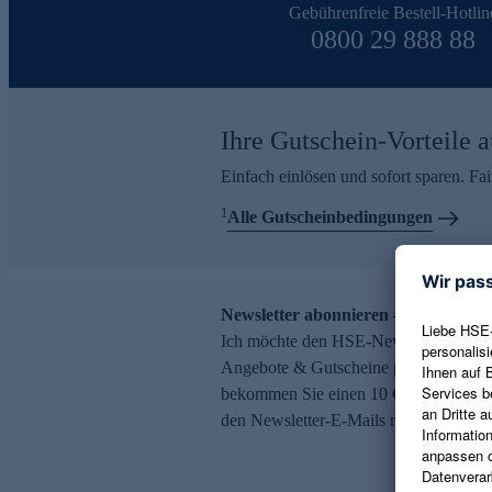
Gebührenfreie Bestell-Hotlin
0800 29 888 88
Ihre Gutschein-Vorteile a
Einfach einlösen und sofort sparen. F
1
Alle Gutscheinbedingungen
Newsletter abonnieren – 10 € Gutsch
Ich möchte den HSE-Newsletter abonni
Angebote & Gutscheine per E-Mail erh
bekommen Sie einen 10 € Gutschein. Ei
den Newsletter-E-Mails möglich.