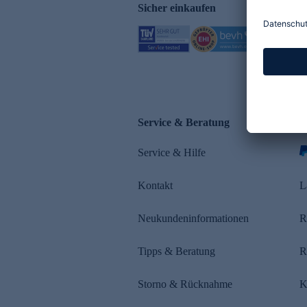
Sicher einkaufen
Service & Beratung
Z
Service & Hilfe
Kontakt
L
Neukundeninformationen
R
Tipps & Beratung
R
Storno & Rücknahme
K