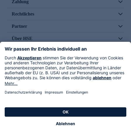
Zahlung
Rechtliches
Partner
Über HSE
Im TV
HSE International
Versand durch
Folge uns
AGB
Datenschutz
Impressum
Alle Rechte vorbehalten. Alle Preise inkl. gesetzlicher MwSt., zzgl. Versandkosten.