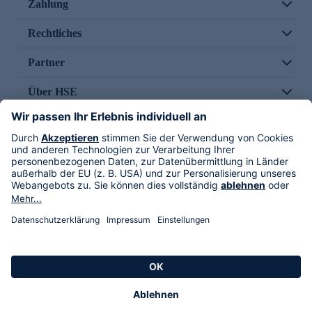
Zahlung
Rechtliches
Partner
Über HSE
Im TV
HSE International
Versand durch
Folge uns
AGB
Datenschutz
Impressum
Alle Rechte vorbehalten. Alle Preise inkl. gesetzlicher MwSt., zzgl. Versandkosten.