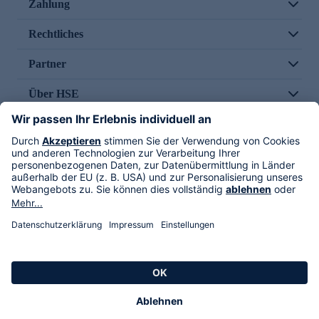
Zahlung
Rechtliches
Partner
Über HSE
Im TV
HSE International
Versand durch
Folge uns
AGB
Datenschutz
Impressum
Alle Rechte vorbehalten. Alle Preise inkl. gesetzlicher MwSt., zzgl. Versandkosten.