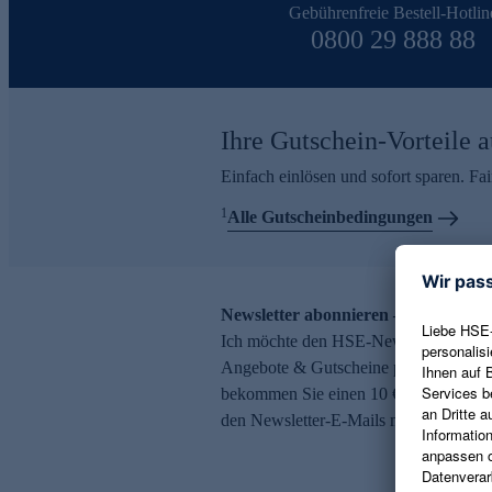
Gebührenfreie Bestell-Hotlin
0800 29 888 88
Ihre Gutschein-Vorteile a
Einfach einlösen und sofort sparen. F
1
Alle Gutscheinbedingungen
Newsletter abonnieren – 10 € Gutsch
Ich möchte den HSE-Newsletter abonni
Angebote & Gutscheine per E-Mail erh
bekommen Sie einen 10 € Gutschein. Ei
den Newsletter-E-Mails möglich.