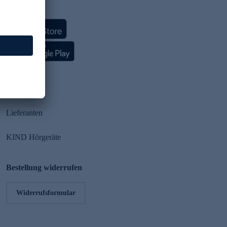
HSE App
Partner
Lieferanten
KIND Hörgeräte
Bestellung widerrufen
Widerrufsformular