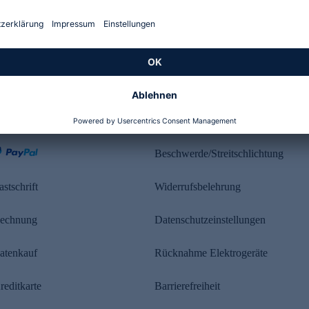
Kundenbewertung
ahlung
Rechtliches
Beschwerde/Streitschlichtung
astschrift
Widerrufsbelehrung
echnung
Datenschutzeinstellungen
atenkauf
Rücknahme Elektrogeräte
reditkarte
Barrierefreiheit