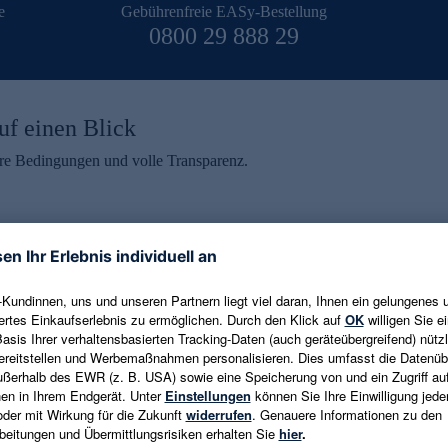
e
Gebührenfreie EASy-Bestellung
0800 29 888 29
uf einen Blick
aire Bedingungen und volle Transparenz.
ein erhalten
eren und aktuelle Trends,
E-Mail-Adresse eingeben
alten. Als Dankeschön
ne Abmeldung ist jederzeit in
Es gelten die
Datenschutzrichtlinien
un