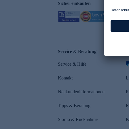
Sicher einkaufen
Service & Beratung
Z
Service & Hilfe
s
Kontakt
L
Neukundeninformationen
R
Tipps & Beratung
R
Storno & Rücknahme
K