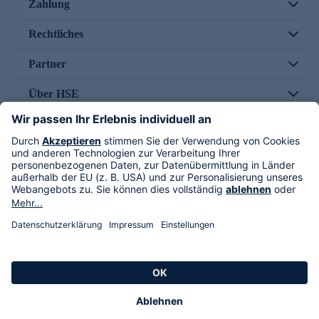
Zahlung
Rechtliches
Partner
Über HSE
Im TV
HSE International
Versand durch
Folge uns
AGB
Datenschutz
Impressum
Alle Rechte vorbehalten. Alle Preise inkl. gesetzlicher MwSt., zzgl. Versandkosten.