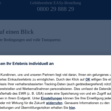
e
Gebührenfreie EASy-Bestellung
0800 29 888 29
uf einen Blick
aire Bedingungen und volle Transparenz.
ein erhalten
eren und aktuelle Trends,
E-Mail-Adresse eingeben
alten. Als Dankeschön
ne Abmeldung ist jederzeit in
Es gelten die
Datenschutzrichtlinien
un