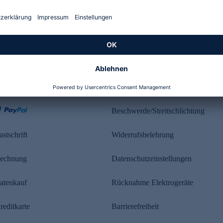
Kundenbewertung
ahlung
Rechtliches
Beschwerde/Streitschlichtung
astschrift
Widerrufsbelehrung
echnung
Datenschutzeinstellungen
atenkauf
Rücknahme Elektrogeräte
reditkarte
Barrierefreiheit