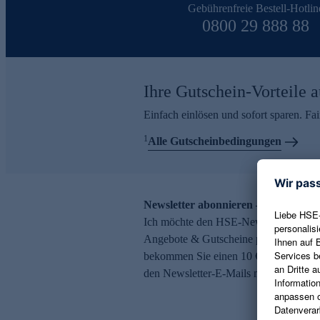
Gebührenfreie Bestell-Hotlin
0800 29 888 88
Ihre Gutschein-Vorteile a
Einfach einlösen und sofort sparen. F
1
Alle Gutscheinbedingungen
Newsletter abonnieren – 10 € Gutsch
Ich möchte den HSE-Newsletter abonni
Angebote & Gutscheine per E-Mail erh
bekommen Sie einen 10 € Gutschein. Ei
den Newsletter-E-Mails möglich.