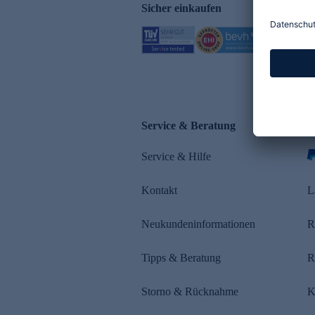
Sicher einkaufen
Service & Beratung
Z
Service & Hilfe
Kontakt
L
Neukundeninformationen
R
Tipps & Beratung
R
Storno & Rücknahme
K