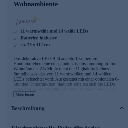
Wohnambiente
11 warmweiße und 14 weiße LEDs
Batterien inklusive
ca. 75 x 112 cm
Das dekorative LED-Bild aus Stoff zaubert im
Handumdrehen eine entspannte Urlaubsstimmung in Ihren
Wohnräumen. Als Motiv dient der Digitaldruck eines
Strandhauses, das von 11 warmweißen und 14 weißen
LEDs beleuchtet wird. Ausgestattet mit einer optionalen 6-
Stunden-Timerfunktion, dadurch schalten sich die LEDs
jeden Tag zur eingestellten Zeit ein - und auch wieder aus.
Aber auch bei ausgeschalteter Beleuchtung ist das Bild ein
Mehr lesen
hübscher Hingucker. Und falls Sie gerade keine
Verwendung für das Bild haben, kann es aufgerollt und so
Beschreibung
platzsparend aufbewahrt werden.
Details im Überblick