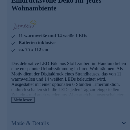
Eindrucksvolle Deko für jedes
LED-Stoff-Wandbild "Strandhaus"
Wohnambiente
11 warmweiße und 14 weiße LEDs
mit 6-Stunden-Timerfunktion
ca. 75 x 112 cm
inkl. 2 AA-Batterien
weitere Bilder aus der Serie: 482890, 482870, 480576
11 warmweiße und 14 weiße LEDs
und 480596
Batterien inklusive
Ergänzende Artikel (Batterien/Akkus):
ca. 75 x 112 cm
476053 - 70tlg. Batterien-Set: 38x AA + 32x AAA
Das dekorative LED-Bild aus Stoff zaubert im Handumdrehen
eine entspannte Urlaubsstimmung in Ihren Wohnräumen. Als
Bestellen Sie gleich hier ganz bequem per Klick.
Motiv dient der Digitaldruck eines Strandhauses, das von 11
warmweißen und 14 weißen LEDs beleuchtet wird.
Ausgestattet mit einer optionalen 6-Stunden-Timerfunktion,
dadurch schalten sich die LEDs jeden Tag zur eingestellten
Zeit ein - und auch wieder aus. Aber auch bei ausgeschalteter
Beleuchtung ist das Bild ein hübscher Hingucker. Und falls Sie
Mehr lesen
gerade keine Verwendung für das Bild haben, kann es
aufgerollt und so platzsparend aufbewahrt werden.
Maße & Details
Details im Überblick