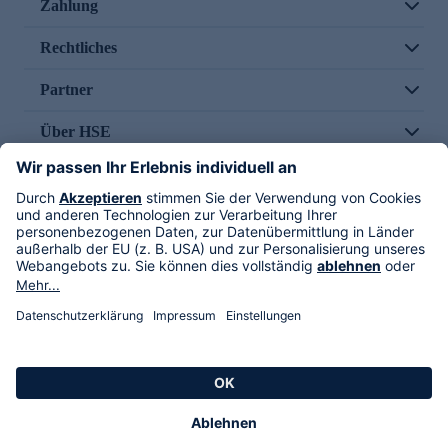
Zahlung
Rechtliches
Partner
Über HSE
Im TV
HSE International
Versand durch
Folge uns
AGB
Datenschutz
Impressum
Alle Rechte vorbehalten. Alle Preise inkl. gesetzlicher MwSt., zzgl. Versandkosten.