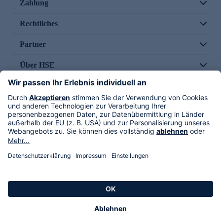
Zahlung
Rechtliches
Partner
Über HSE
Im TV
HSE International
Versand durch
Folge uns
AGB
Datenschutz
Impressum
Alle Rechte vorbehalten. Alle Preise inkl. gesetzlicher MwSt., zzgl. Versandkosten.