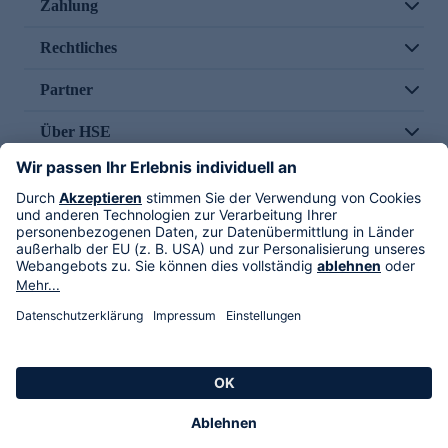
Zahlung
Rechtliches
Partner
Über HSE
Im TV
HSE International
Versand durch
Folge uns
AGB
Datenschutz
Impressum
Alle Rechte vorbehalten. Alle Preise inkl. gesetzlicher MwSt., zzgl. Versandkosten.