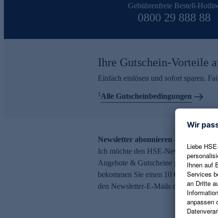
Gebührenfreie Bestell-Hotlin
0800 29 888 88
Ihre Gutschein-Vorteile a
Einfach einlösen und sofort sparen. F
1
Alle Gutscheinbedingungen
Newsletter abonnieren – 10 € Gutsch
Ich möchte den HSE-Newsletter abonni
Angebote & Gutscheine per E-Mail erh
bekommen Sie einen 10 € Gutschein. Ei
den Newsletter-E-Mails möglich.