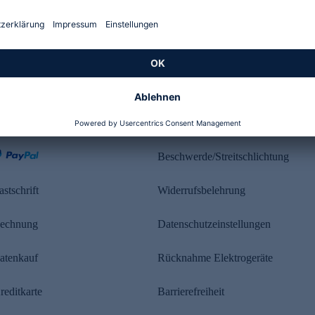
Kundenbewertung
ahlung
Rechtliches
Beschwerde/Streitschlichtung
astschrift
Widerrufsbelehrung
echnung
Datenschutzeinstellungen
atenkauf
Rücknahme Elektrogeräte
reditkarte
Barrierefreiheit