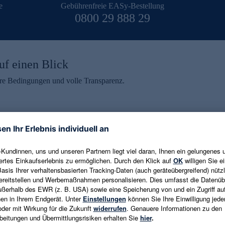
e
Gebührenfreie EASy-Bestellung
0800 29 888 29
uf einen Blick
aire Bedingungen und volle Transparenz.
ein erhalten
eren und aktuelle Trends,
E-Mail-Adresse eingeben
alten. Als Dankeschön
ne Abmeldung ist jederzeit in
Es gelten die
Datenschutzrichtlinien
un