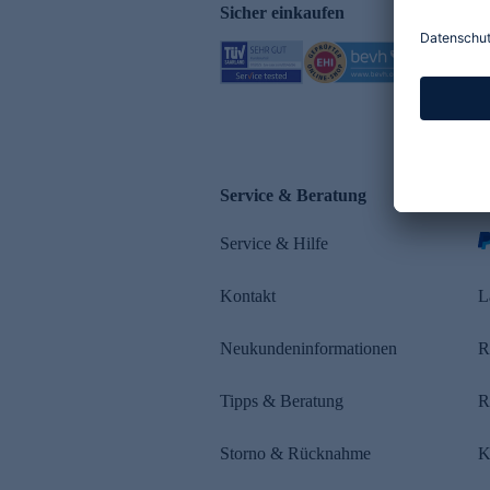
Sicher einkaufen
Service & Beratung
Z
Service & Hilfe
Kontakt
L
Neukundeninformationen
R
Tipps & Beratung
R
Storno & Rücknahme
K