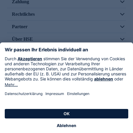
Zahlung
Rechtliches
Partner
Über HSE
Im TV
HSE International
Versand durch
Folge uns
AGB
Datenschutz
Impressum
Alle Rechte vorbehalten. Alle Preise inkl. gesetzlicher MwSt., zzgl. Versandkosten.