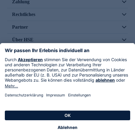
Zahlung
Rechtliches
Partner
Über HSE
Im TV
HSE International
Versand durch
Folge uns
AGB
Datenschutz
Impressum
Alle Rechte vorbehalten. Alle Preise inkl. gesetzlicher MwSt., zzgl. Versandkosten.