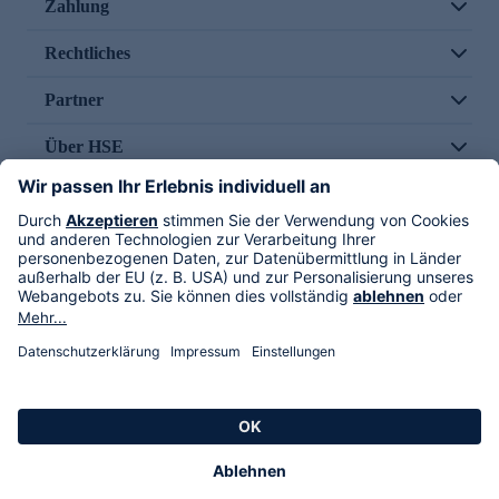
Zahlung
Rechtliches
Partner
Über HSE
Im TV
HSE International
Versand durch
Folge uns
AGB
Datenschutz
Impressum
Alle Rechte vorbehalten. Alle Preise inkl. gesetzlicher MwSt., zzgl. Versandkosten.