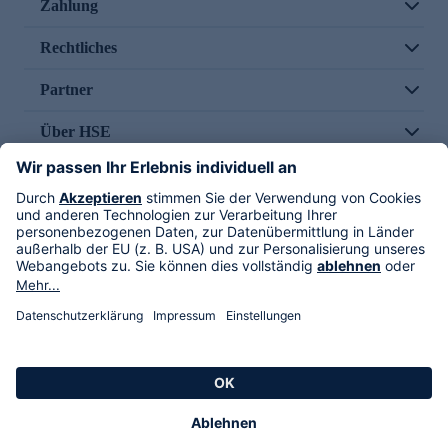
Zahlung
Rechtliches
Partner
Über HSE
Im TV
HSE International
Versand durch
Folge uns
AGB
Datenschutz
Impressum
Alle Rechte vorbehalten. Alle Preise inkl. gesetzlicher MwSt., zzgl. Versandkosten.