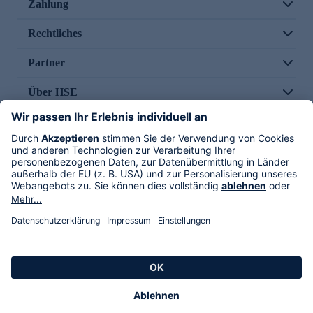
Zahlung
Rechtliches
Partner
Über HSE
Im TV
HSE International
Versand durch
Folge uns
AGB
Datenschutz
Impressum
Alle Rechte vorbehalten. Alle Preise inkl. gesetzlicher MwSt., zzgl. Versandkosten.