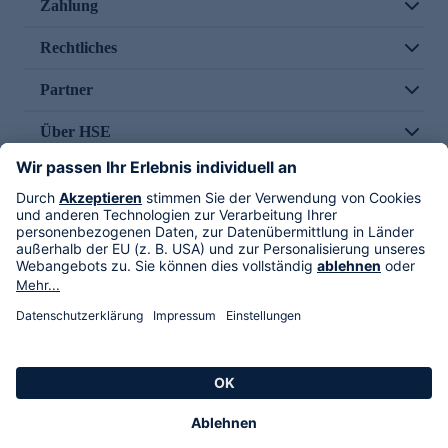
Zahlung
Rechtliches
Partner
Über HSE
Im TV
HSE International
Versand durch
Folge uns
AGB
Datenschutz
Impressum
Alle Rechte vorbehalten. Alle Preise inkl. gesetzlicher MwSt., zzgl. Versandkosten.