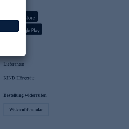
HSE App
Partner
Lieferanten
KIND Hörgeräte
Bestellung widerrufen
Widerrufsformular