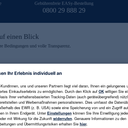
e
Gebührenfreie EASy-Bestellung
0800 29 888 29
uf einen Blick
aire Bedingungen und volle Transparenz.
ein erhalten
eren und aktuelle Trends,
E-Mail-Adresse eingeben
alten. Als Dankeschön
ne Abmeldung ist jederzeit in
Es gelten die
Datenschutzrichtlinien
un