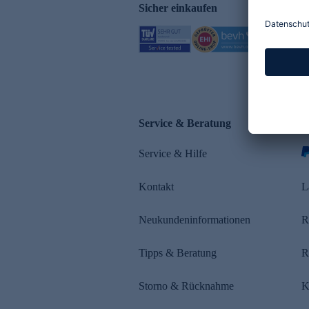
Sicher einkaufen
Service & Beratung
Z
Service & Hilfe
s
Kontakt
L
Neukundeninformationen
R
Tipps & Beratung
R
Storno & Rücknahme
K