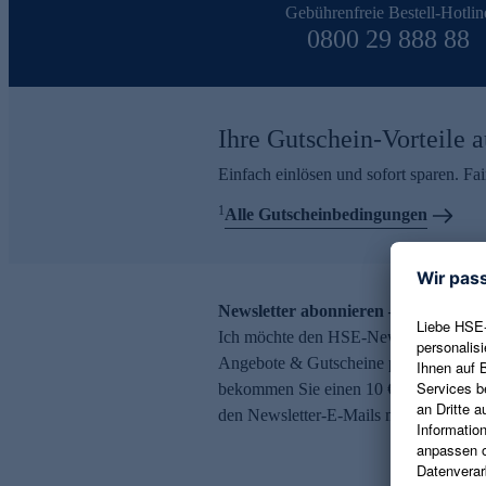
Gebührenfreie Bestell-Hotlin
0800 29 888 88
Ihre Gutschein-Vorteile a
Einfach einlösen und sofort sparen. F
1
Alle Gutscheinbedingungen
Newsletter abonnieren – 10 € Gutsch
Ich möchte den HSE-Newsletter abonni
Angebote & Gutscheine per E-Mail erh
bekommen Sie einen 10 € Gutschein. Ei
den Newsletter-E-Mails möglich.