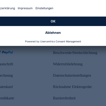
Kundenbewertung
ahlung
Rechtliches
Beschwerde/Streitschlichtung
astschrift
Widerrufsbelehrung
echnung
Datenschutzeinstellungen
atenkauf
Rücknahme Elektrogeräte
reditkarte
Barrierefreiheit