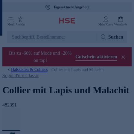
Tagesaktuelle Angebote
Menü
Ansicht
Mein Konto
Warenkorb
Suchen
Bis zu -60% auf Mode und -20%
Gutschein aktivieren
on top!
Halsketten & Colliers
Collier mit Lapis und Malachit
Sogni d'oro Classic
Collier mit Lapis und Malachit
482391