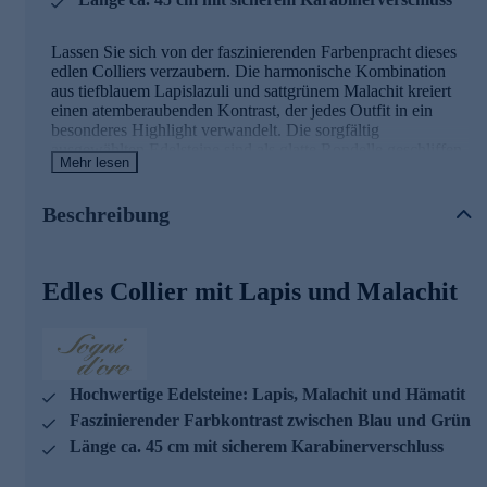
Lassen Sie sich von der faszinierenden Farbenpracht dieses
edlen Colliers verzaubern. Die harmonische Kombination
aus tiefblauem Lapislazuli und sattgrünem Malachit kreiert
einen atemberaubenden Kontrast, der jedes Outfit in ein
besonderes Highlight verwandelt. Die sorgfältig
ausgewählten Edelsteine sind als glatte Rondelle geschliffen
Mehr lesen
und auf einem feinen Stahldraht aufgefädelt. Kleine goldene
Zwischenelemente aus 375er Gold setzen dezente Akzente
und verleihen dem Collier zusätzlichen Glanz. Mit einer
Beschreibung
Länge von ca. 45 cm schmiegt sich das Schmuckstück
perfekt um Ihren Hals und wird durch einen sicheren
Karabinerverschluss geschlossen. Die Gesamtkaratanzahl
Edles Collier mit Lapis und Malachit
von etwa 170 Karat unterstreicht die Hochwertigkeit dieses
außergewöhnlichen Accessoires. Ob zu einem eleganten
Abendkleid oder als stilvoller Blickfang zu einem schlichten
Outfit - dieses Collier von Sogni d'oro ist ein zeitloser
Begleiter für viele Anlässe und wird Sie mit seiner
natürlichen Schönheit immer wieder aufs Neue begeistern.
Hochwertige Edelsteine: Lapis, Malachit und Hämatit
Faszinierender Farbkontrast zwischen Blau und Grün
Länge ca. 45 cm mit sicherem Karabinerverschluss