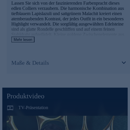
Lassen Sie sich von der faszinierenden Farbenpracht dieses
edlen Colliers verzaubern. Die harmonische Kombination aus
tiefblauem Lapislazuli und sattgrünem Malachit kreiert einen
atemberaubenden Kontrast, der jedes Outfit in ein besonderes
Highlight verwandelt. Die sorgfältig ausgewählten Edelsteine
sind als glatte Rondelle geschliffen und auf einem feinen
Stahldraht aufgefädelt. Kleine goldene Zwischenelemente aus
375er Gold setzen dezente Akzente und verleihen dem Collier
Mehr lesen
zusätzlichen Glanz. Mit einer Länge von ca. 45 cm schmiegt
sich das Schmuckstück perfekt um Ihren Hals und wird durch
einen sicheren Karabinerverschluss geschlossen. Die
Gesamtkaratanzahl von etwa 170 Karat unterstreicht die
Maße & Details
Hochwertigkeit dieses außergewöhnlichen Accessoires. Ob zu
einem eleganten Abendkleid oder als stilvoller Blickfang zu
einem schlichten Outfit - dieses Collier von Sogni d'oro ist ein
zeitloser Begleiter für viele Anlässe und wird Sie mit seiner
natürlichen Schönheit immer wieder aufs Neue begeistern.
Produktvideo
TV-Präsentation