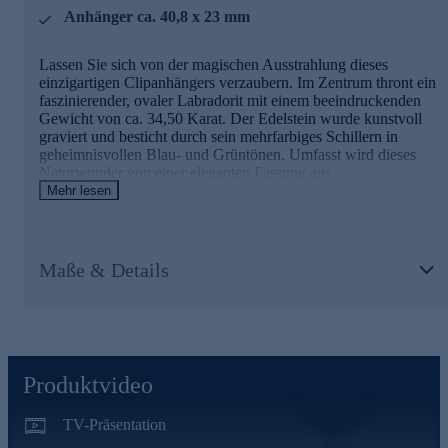
Anhänger ca. 40,8 x 23 mm
Lassen Sie sich von der magischen Ausstrahlung dieses
einzigartigen Clipanhängers verzaubern. Im Zentrum thront ein
faszinierender, ovaler Labradorit mit einem beeindruckenden
Gewicht von ca. 34,50 Karat. Der Edelstein wurde kunstvoll
graviert und besticht durch sein mehrfarbiges Schillern in
geheimnisvollen Blau- und Grüntönen. Umfasst wird dieses
Naturwunder von einer eleganten Fassung aus
hochglanzpoliertem Gold 375, die dem Anhänger eine edle
Mehr lesen
Note verleiht. Mit einer Größe von ca. 40,8 x 23 mm ist der
Clipanhänger ein wahrhaft imposantes Schmuckstück, das an
jedem Outfit zum Blickfang wird. Die filigrane Öse mit den
Maßen 6 x 3,8 mm ermöglicht ein müheloses Anbringen an
Maße & Details
Ihre Lieblingskette. Dieser Anhänger von Sogni d'oro vereint
Naturschönheit mit exquisiter Handwerkskunst und ist ein
Zeugnis höchster Qualität, die strengsten Prüfprozessen
standhält.
Produktvideo
TV-Präsentation