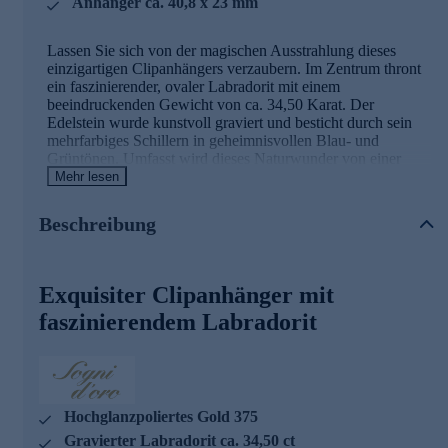
Anhänger ca. 40,8 x 23 mm
Lassen Sie sich von der magischen Ausstrahlung dieses
einzigartigen Clipanhängers verzaubern. Im Zentrum thront
ein faszinierender, ovaler Labradorit mit einem
beeindruckenden Gewicht von ca. 34,50 Karat. Der
Edelstein wurde kunstvoll graviert und besticht durch sein
mehrfarbiges Schillern in geheimnisvollen Blau- und
Grüntönen. Umfasst wird dieses Naturwunder von einer
eleganten Fassung aus hochglanzpoliertem Gold 375, die
Mehr lesen
dem Anhänger eine edle Note verleiht. Mit einer Größe von
ca. 40,8 x 23 mm ist der Clipanhänger ein wahrhaft
Beschreibung
imposantes Schmuckstück, das an jedem Outfit zum
Blickfang wird. Die filigrane Öse mit den Maßen 6 x 3,8
mm ermöglicht ein müheloses Anbringen an Ihre
Lieblingskette. Dieser Anhänger von Sogni d'oro vereint
Exquisiter Clipanhänger mit
Naturschönheit mit exquisiter Handwerkskunst und ist ein
faszinierendem Labradorit
Zeugnis höchster Qualität, die strengsten Prüfprozessen
standhält.
Hochglanzpoliertes Gold 375
Gravierter Labradorit ca. 34,50 ct