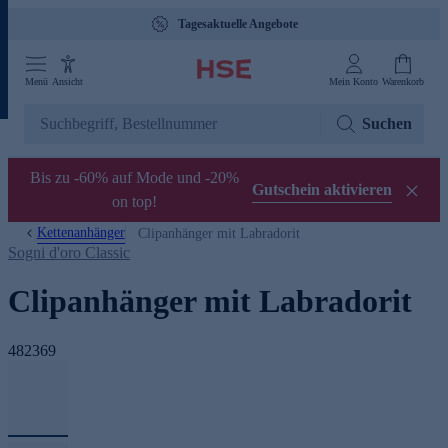
Tagesaktuelle Angebote
Menü
Ansicht
Mein Konto
Warenkorb
Suchen
Bis zu -60% auf Mode und -20%
Gutschein aktivieren
on top!
Kettenanhänger
Clipanhänger mit Labradorit
Sogni d'oro Classic
Clipanhänger mit Labradorit
482369