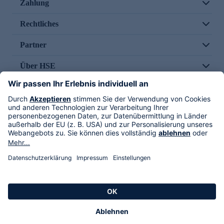
Zahlung
Rechtliches
Partner
Über HSE
Im TV
HSE International
Versand durch
Folge uns
AGB
Datenschutz
Impressum
Alle Rechte vorbehalten. Alle Preise inkl. gesetzlicher MwSt., zzgl. Versandkosten.