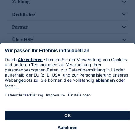
Zahlung
Rechtliches
Partner
Über HSE
Im TV
HSE International
Versand durch
Folge uns
AGB
Datenschutz
Impressum
Alle Rechte vorbehalten. Alle Preise inkl. gesetzlicher MwSt., zzgl. Versandkosten.