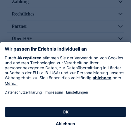
Zahlung
Rechtliches
Partner
Über HSE
Im TV
HSE International
Versand durch
Folge uns
AGB
Datenschutz
Impressum
Alle Rechte vorbehalten. Alle Preise inkl. gesetzlicher MwSt., zzgl. Versandkosten.