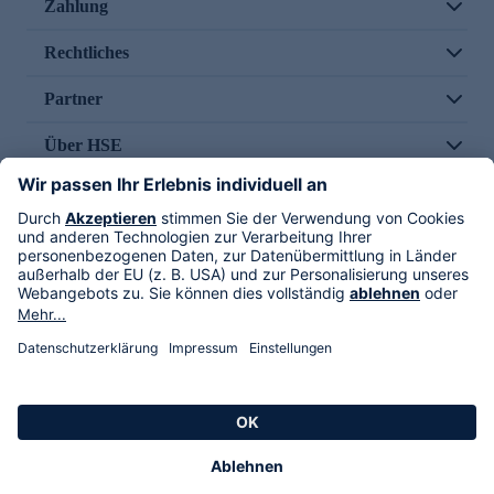
Zahlung
Rechtliches
Partner
Über HSE
Im TV
HSE International
Versand durch
Folge uns
AGB
Datenschutz
Impressum
Alle Rechte vorbehalten. Alle Preise inkl. gesetzlicher MwSt., zzgl. Versandkosten.