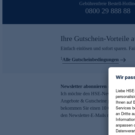
Gebührenfreie Bestell-Hotlin
0800 29 888 88
Ihre Gutschein-Vorteile a
Einfach einlösen und sofort sparen. F
1
Alle Gutscheinbedingungen
Newsletter abonnieren – 10 € Gutsch
Ich möchte den HSE-Newsletter abonni
Angebote & Gutscheine per E-Mail erh
bekommen Sie einen 10 € Gutschein. Ei
den Newsletter-E-Mails möglich.