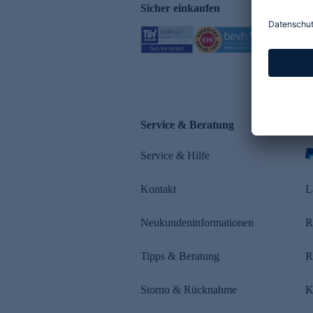
Sicher einkaufen
Service & Beratung
Z
Service & Hilfe
s
Kontakt
L
Neukundeninformationen
R
Tipps & Beratung
R
Storno & Rücknahme
K