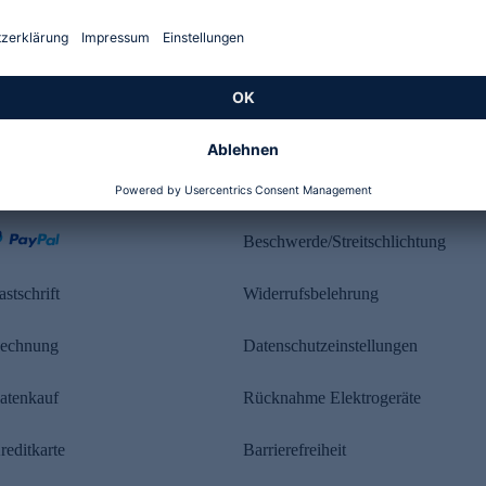
Kundenbewertung
ahlung
Rechtliches
Beschwerde/Streitschlichtung
astschrift
Widerrufsbelehrung
echnung
Datenschutzeinstellungen
atenkauf
Rücknahme Elektrogeräte
reditkarte
Barrierefreiheit