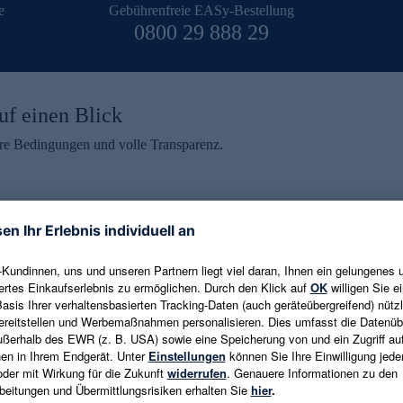
e
Gebührenfreie EASy-Bestellung
0800 29 888 29
uf einen Blick
aire Bedingungen und volle Transparenz.
ein erhalten
eren und aktuelle Trends,
E-Mail-Adresse eingeben
alten. Als Dankeschön
ne Abmeldung ist jederzeit in
Es gelten die
Datenschutzrichtlinien
un