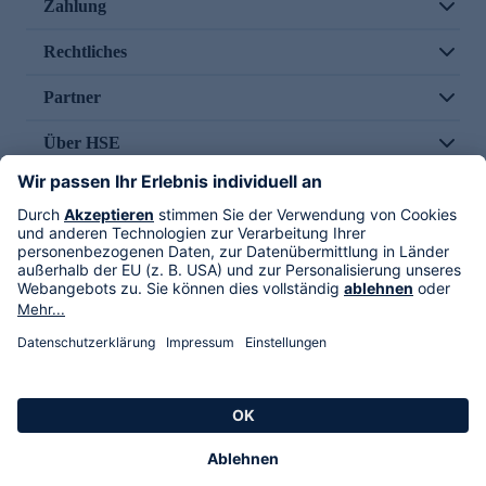
Zahlung
Rechtliches
Partner
Über HSE
Im TV
HSE International
Versand durch
Folge uns
AGB
Datenschutz
Impressum
Alle Rechte vorbehalten. Alle Preise inkl. gesetzlicher MwSt., zzgl. Versandkosten.