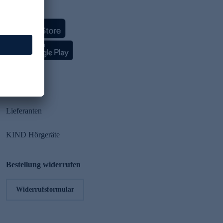
HSE App
Partner
Lieferanten
KIND Hörgeräte
Bestellung widerrufen
Widerrufsformular