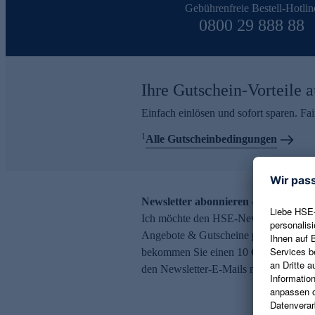
Gebührenfreie Bestell-Hotlin
0800 29 888 88
Ihre Gutschein-Vorteile a
Einfach einlösen und sofort sparen. F
1
Alle Gutscheinbedingungen
Newsletter abonnieren – 10 € Gutsch
Ich möchte den HSE-Newsletter abonni
Angebote & Gutscheine per E-Mail erh
bekommen Sie einen 10 € Gutschein. Ei
den Newsletter-E-Mails möglich.