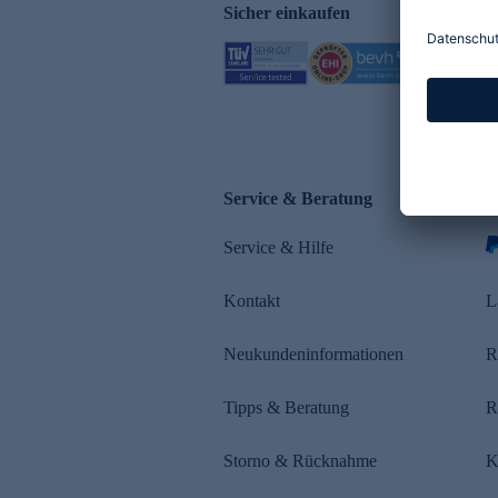
Sicher einkaufen
Service & Beratung
Z
Service & Hilfe
s
Kontakt
L
Neukundeninformationen
R
Tipps & Beratung
R
Storno & Rücknahme
K