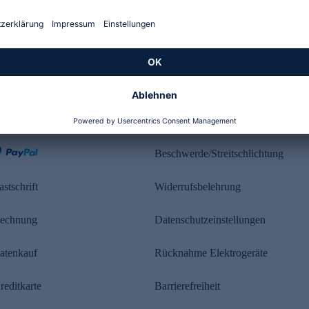
Kundenbewertung
ahlung
Rechtliches
Beschwerde/Streitschlichtung
astschrift
Widerrufsbelehrung
echnung
Datenschutzeinstellungen
atenkauf
Rücknahme Elektrogeräte
reditkarte
Barrierefreiheit