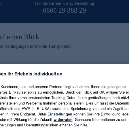
e
Gebührenfreie EASy-Bestellung
0800 29 888 29
uf einen Blick
aire Bedingungen und volle Transparenz.
ein erhalten
eren und aktuelle Trends,
E-Mail-Adresse eingeben
alten. Als Dankeschön
ne Abmeldung ist jederzeit in
Es gelten die
Datenschutzrichtlinien
un