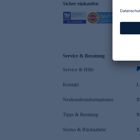
Sicher einkaufen
Service & Beratung
Z
Service & Hilfe
s
Kontakt
L
Neukundeninformationen
R
Tipps & Beratung
R
Storno & Rücknahme
K