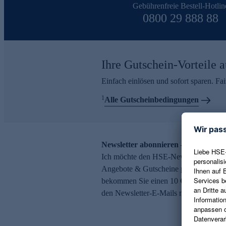
Gebührenfreie Bestell-Hotlin
0800 29 888 88
Ihre Gutschein-Vorteile a
Einfach einlösen und sofort sparen. F
1
Alle Gutscheinbedingungen
Newsletter abonnieren – 10 € Gutsch
Ich möchte den HSE-Newsletter abonni
Angebote & Gutscheine per E-Mail erh
bekommen Sie einen 10 € Gutschein. Ei
den Newsletter-E-Mails möglich.