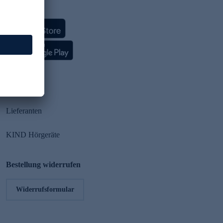
HSE App
Partner
Lieferanten
KIND Hörgeräte
Bestellung widerrufen
Widerrufsformular