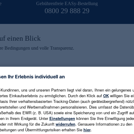
e
Gebührenfreie EASy-Bestellung
0800 29 888 29
uf einen Blick
aire Bedingungen und volle Transparenz.
ein erhalten
eren und aktuelle Trends,
E-Mail-Adresse eingeben
alten. Als Dankeschön
ne Abmeldung ist jederzeit in
Es gelten die
Datenschutzrichtlinien
un