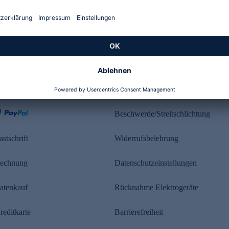
Kundenbewertung
ahlung
Rechtliches
Beschwerde/Streitschlichtung
astschrift
Widerrufsbelehrung
echnung
Datenschutzeinstellungen
atenkauf
Rücknahme Elektrogeräte
reditkarte
Barrierefreiheit