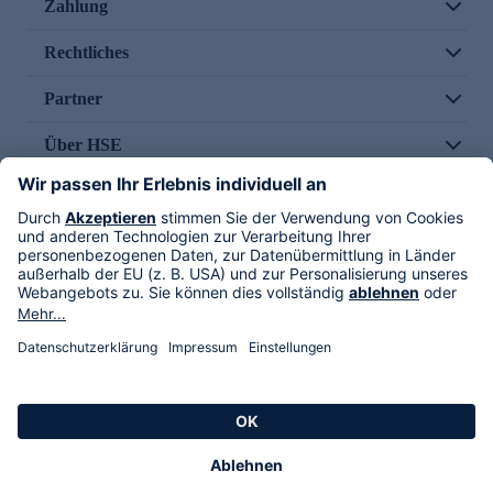
Zahlung
Rechtliches
Partner
Über HSE
Im TV
HSE International
Versand durch
Folge uns
AGB
Datenschutz
Impressum
Alle Rechte vorbehalten. Alle Preise inkl. gesetzlicher MwSt., zzgl. Versandkosten.