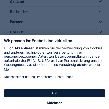
Zahlung
Rechtliches
Partner
Über HSE
Im TV
HSE International
Versand durch
Folge uns
AGB
Datenschutz
Impressum
Alle Rechte vorbehalten. Alle Preise inkl. gesetzlicher MwSt., zzgl. Versandkosten.