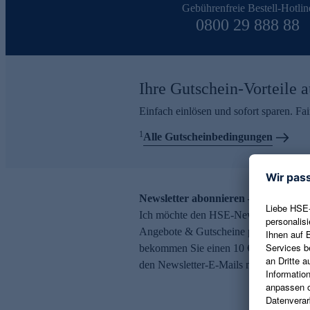
Gebührenfreie Bestell-Hotlin
0800 29 888 88
Ihre Gutschein-Vorteile a
Einfach einlösen und sofort sparen. F
1
Alle Gutscheinbedingungen
Newsletter abonnieren – 10 € Gutsch
Ich möchte den HSE-Newsletter abonni
Angebote & Gutscheine per E-Mail erh
bekommen Sie einen 10 € Gutschein. Ei
den Newsletter-E-Mails möglich.