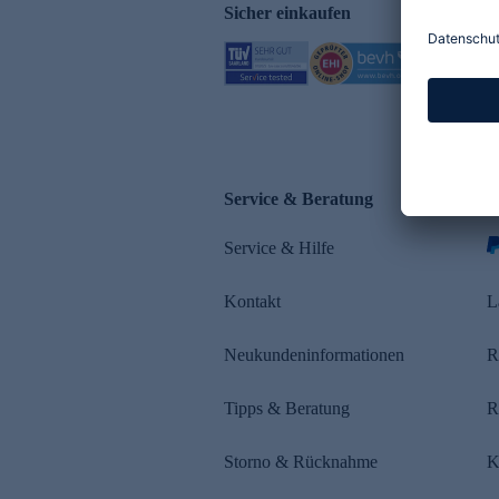
Sicher einkaufen
Service & Beratung
Z
Service & Hilfe
Kontakt
L
Neukundeninformationen
R
Tipps & Beratung
R
Storno & Rücknahme
K