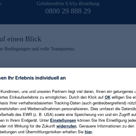
e
Gebührenfreie EASy-Bestellung
0800 29 888 29
uf einen Blick
aire Bedingungen und volle Transparenz.
ein erhalten
eren und aktuelle Trends,
E-Mail-Adresse eingeben
alten. Als Dankeschön
ne Abmeldung ist jederzeit in
Es gelten die
Datenschutzrichtlinien
un