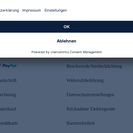
Kundenbewertung
ahlung
Rechtliches
Beschwerde/Streitschlichtung
astschrift
Widerrufsbelehrung
echnung
Datenschutzeinstellungen
atenkauf
Rücknahme Elektrogeräte
reditkarte
Barrierefreiheit