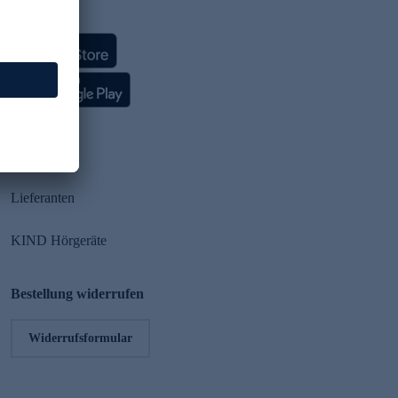
HSE App
Partner
Lieferanten
KIND Hörgeräte
Bestellung widerrufen
Widerrufsformular