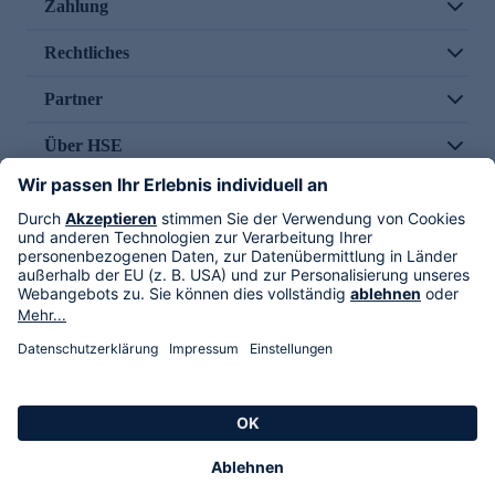
Zahlung
Rechtliches
Partner
Über HSE
Im TV
HSE International
Versand durch
Folge uns
AGB
Datenschutz
Impressum
Alle Rechte vorbehalten. Alle Preise inkl. gesetzlicher MwSt., zzgl. Versandkosten.