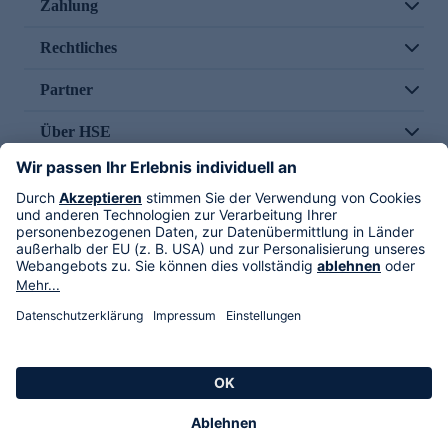
Zahlung
Rechtliches
Partner
Über HSE
Im TV
HSE International
Versand durch
Folge uns
AGB
Datenschutz
Impressum
Alle Rechte vorbehalten. Alle Preise inkl. gesetzlicher MwSt., zzgl. Versandkosten.