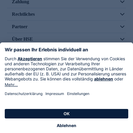
Zahlung
Rechtliches
Partner
Über HSE
Im TV
HSE International
Versand durch
Folge uns
AGB
Datenschutz
Impressum
Alle Rechte vorbehalten. Alle Preise inkl. gesetzlicher MwSt., zzgl. Versandkosten.