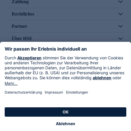
Zahlung
Rechtliches
Partner
Über HSE
Im TV
HSE International
Versand durch
Folge uns
AGB
Datenschutz
Impressum
Alle Rechte vorbehalten. Alle Preise inkl. gesetzlicher MwSt., zzgl. Versandkosten.